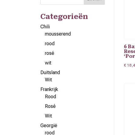
Categorieën
Chili
mousserend
rood
6 B
Res
rosé
‘Por
wit
€
18,
Duitsland
Wit
Frankrijk
Rood
Rosé
Wit
Georgië
rood