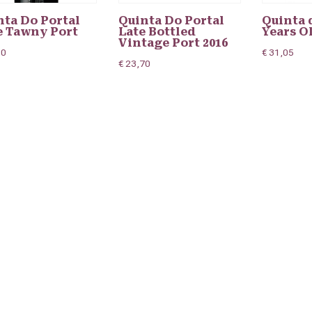
nta Do Portal
Quinta Do Portal
Quinta 
e Tawny Port
Late Bottled
Years O
Vintage Port 2016
20
€
31,05
€
23,70