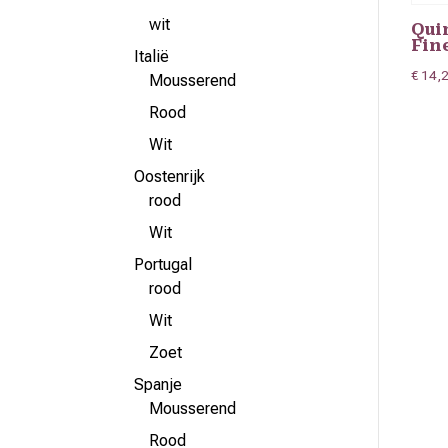
wit
Qui
Fin
Italië
€
14,
Mousserend
Rood
Wit
Oostenrijk
rood
Wit
Portugal
rood
Wit
Zoet
Spanje
Mousserend
Rood