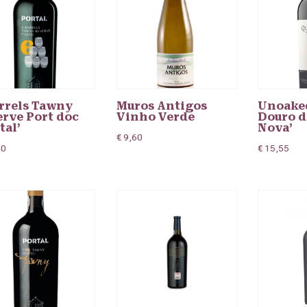
arrels Tawny
Muros Antigos
Unoake
erve Port doc
Vinho Verde
Douro d
tal’
Nova’
€
9,60
40
€
15,55