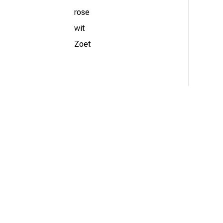
rose
wit
Zoet
Adres

Scholtenbrink 2, 7666LJ
Fleringen