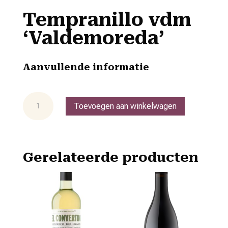
Tempranillo vdm
‘Valdemoreda’
Aanvullende informatie
Tempranillo
Toevoegen aan winkelwagen
vdm
'Valdemoreda'
aantal
Gerelateerde producten