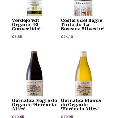
Verdejo vdt
Costers del Segre
Organic ‘El
Tinto do ‘La
Convertido’
Boscana Silvestre’
€
6,35
€
14,10
Garnatxa Negra do
Garnatxa Blanca
Organic ‘Herència
do Organic
Altés’
‘Herència Altés’
€
10,85
€
10,95