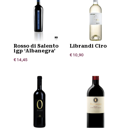
Rosso di Salento
Librandi Ciro
igp ‘Albanegra’
€
10,90
€
14,45
No 0 Negroamaro
Rosso di