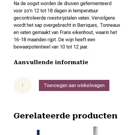
Na de oogst worden de druiven gefermenteerd
voor zo’n 12 tot 18 dagen in temperatuur
gecontroleerde roestvrijstalen vaten. Vervolgens
wordt het sap overgebracht in Barriques, Tonneaux
en vaten gemaakt van Frans eikenhout, waarin het
16-18 maanden rijpt. De wijn heeft een
bewaarpotentieel van 10 tot 12 jaar.
Aanvullende informatie
Vino
Toevoegen aan winkelwagen
Nobile
di
Montepulciano
docg
Gerelateerde producten
'Viti
Nuove'
aantal