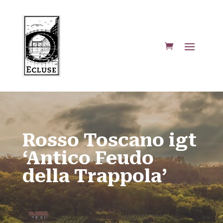
Rosso Toscano igt
‘Antico Feudo
della Trappola’