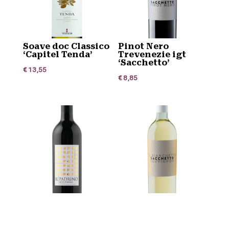
Soave doc Classico
Pinot Nero
‘Capitel Tenda’
Trevenezie igt
‘Sacchetto’
€
13,55
€
8,85
Il Padrino Nero
Sauvignon Blanc
d’Avola
Trevenezie igt ‘Il
Bianchetto’
€
7,20