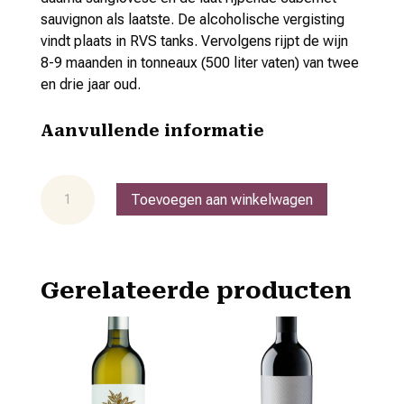
sauvignon als laatste. De alcoholische vergisting
vindt plaats in RVS tanks. Vervolgens rijpt de wijn
8-9 maanden in tonneaux (500 liter vaten) van twee
en drie jaar oud.
Aanvullende informatie
Rosso
Toevoegen aan winkelwagen
Toscano
igt
'Antico
Feudo
Gerelateerde producten
della
Trappola'
aantal