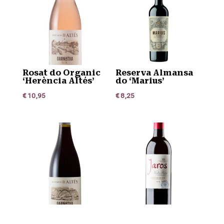
Rosat do Organic
Reserva Almansa
‘Herència Altés’
do ‘Marius’
€
10,95
€
8,25
Garnatxa Negra do
Bodegas del Jaro”