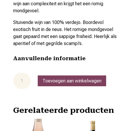
wijn aan complexiteit en krijgt het een romig
mondgevoel.
Stuivende wijn van 100% verdejo. Boordevol
exotisch fruit in de neus. Het romige mondgevoel
gaat gepaard met een sappige frisheid. Heerlijk als
aperitief of met gegrilde scampi’s.
Aanvullende informatie
Verdejo
Toevoegen aan winkelwagen
Barrica
Almansa
do
'Gran
Gerelateerde producten
Marius'
aantal