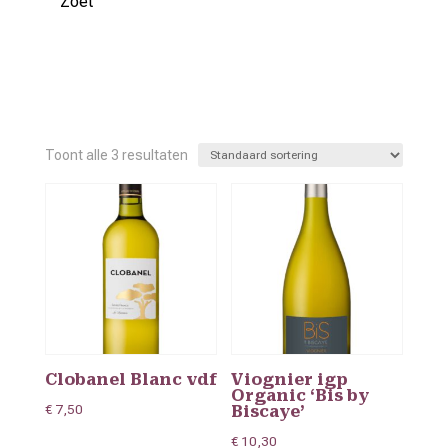
Zoet
Toont alle 3 resultaten
Clobanel Blanc vdf
Viognier igp
Organic ‘Bis by
€
7,50
Biscaye’
€
10,30