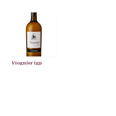
Viognier igp
‘Dumanet’
€
9,85