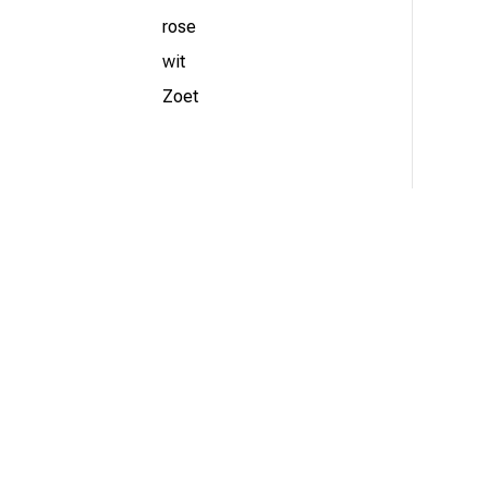
rose
wit
Zoet
Adres

Scholtenbrink 2, 7666LJ
Fleringen