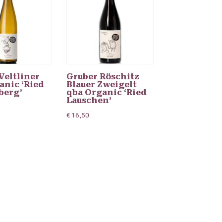
Veltliner
Gruber Röschitz
anic ‘Ried
Blauer Zweigelt
berg’
qba Organic ‘Ried
Lauschen’
€
16,50