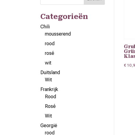
Categorieën
Chili
mousserend
rood
Gru
Grü
rosé
Kla
wit
€
10,
Duitsland
Wit
Frankrijk
Rood
Rosé
Wit
Georgië
rood