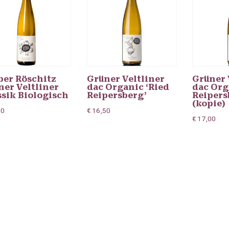
ber Röschitz
Grüner Veltliner
Grüner 
ner Veltliner
dac Organic ‘Ried
dac Org
ssik Biologisch
Reipersberg’
Reipers
(kopie)
90
€
16,50
€
17,00